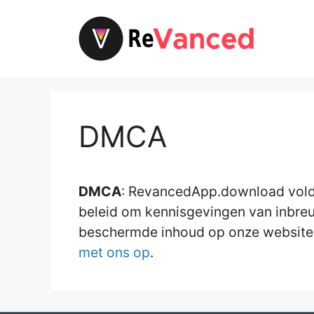
Overslaan
naar
inhoud
DMCA
DMCA
: RevancedApp.download voldoe
beleid om kennisgevingen van inbreu
beschermde inhoud op onze website i
met ons op
.